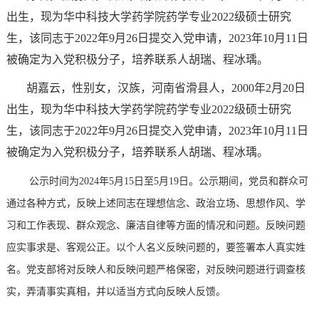
出生，现为华中科技大学药学院药学专业
2022
级硕士研究
生，该同志于
2022
年
9
月
26
日提交入党申请，
2023
年
10
月
11
日
被确定为入党积极分子，培养联系人胡瑞、程冰瑀。
胡嘉云，性别女，汉族，河南省滑县人，
2000
年
2
月
20
日
出生，现为华中科技大学药学院药学专业
2022
级硕士研究
生，该同志于
2022
年
9
月
26
日提交入党申请，
2023
年
10
月
11
日
被确定为入党积极分子，培养联系人胡瑞、程冰瑀。
公示时间为
2024
年5月15日至5月19日。公示期间，党员和群众可
通过各种方式，反映上述同志在理想信念、政治立场、思想作风、学
习和工作表现、群众观念、廉洁自律等方面的情况和问题。反映问题
应实事求是、客观公正。以个人名义反映问题的，要签署本人真实姓
名。党支部将对反映人和反映问题严格保密，对反映问题进行调查核
实，弄清事实真相，并以适当方式向反映人反馈。