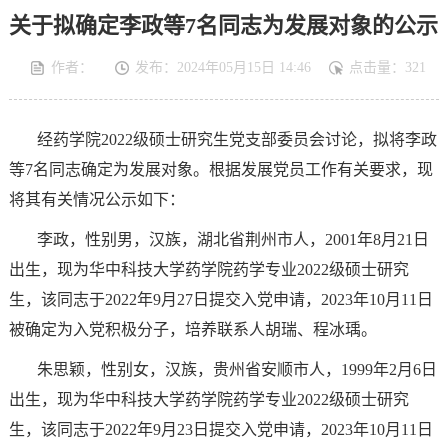
关于拟确定李政等7名同志为发展对象的公示
作者：
发布：2024年05月15日 14:46
点击量：
321
经药学院
2022
级硕士研究生党支部委员会讨论，拟将李政
等7名同志确定为发展对象。根据发展党员工作有关要求，现
将其有关情况公示如下：
李政，性别男，汉族，湖北省荆州市人，
2001
年
8
月
21
日
出生，现为华中科技大学药学院药学专业
2022
级硕士研究
生，该同志于
2022
年
9
月
27
日提交入党申请，
2023
年
10
月
11
日
被确定为入党积极分子，培养联系人胡瑞、程冰瑀。
朱思颖，性别女，汉族，贵州省安顺市人，
1999
年
2
月
6
日
出生，现为华中科技大学药学院药学专业
2022
级硕士研究
生，该同志于
2022
年
9
月
23
日提交入党申请，
2023
年
10
月
11
日