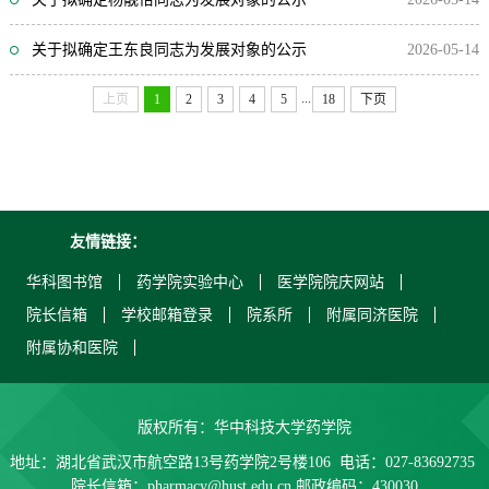
关于拟确定王东良同志为发展对象的公示
2026-05-14
...
上页
1
2
3
4
5
18
下页
友情链接：
华科图书馆
药学院实验中心
医学院院庆网站
院长信箱
学校邮箱登录
院系所
附属同济医院
附属协和医院
版权所有：华中科技大学药学院
地址：湖北省武汉市航空路13号药学院2号楼106 电话：027-83692735
院长信箱：pharmacy@hust.edu.cn 邮政编码：430030