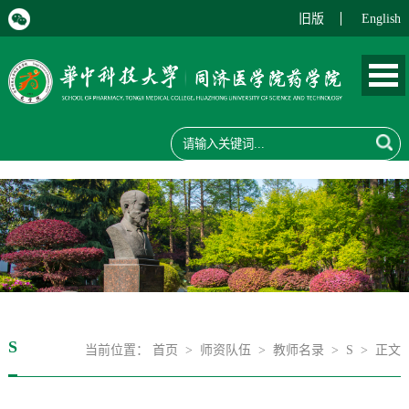
旧版
English
S
当前位置：
首页
>
师资队伍
>
教师名录
>
S
> 正文