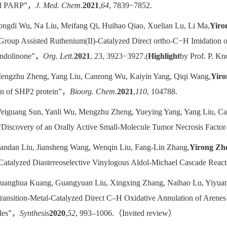
d PARP”，
J. Med. Chem.
2021
,
64
, 7839−7852.
ongdi Wu, Na Liu, Meifang Qi, Huihao Qiao, Xuelian Lu, Li Ma,
Yiro
 Group Assisted Ruthenium(II)-Catalyzed Direct ortho-C−H Imidation o
indolinone”，
Org. Lett.
2021
, 23, 3923−3927.(
Highlight
by Prof. P. Kn
Mengzhu Zheng, Yang Liu, Canrong Wu, Kaiyin Yang, Qiqi Wang,
Yiro
on of SHP2 protein”，
Bioorg. Chem.
2021
,
110
, 104788.
Weiguang Sun, Yanli Wu, Mengzhu Zheng, Yueying Yang, Yang Liu, C
“Discovery of an Orally Active Small-Molecule Tumor Necrosis Factor
Dandan Liu, Jiansheng Wang, Wenqin Liu, Fang-Lin Zhang,
Yirong Zh
atalyzed Diastereoselective Vinylogous Aldol-Michael Cascade Rea
Guanghua Kuang, Guangyuan Liu, Xingxing Zhang, Naihao Lu, Yiyuan
Transition-Metal-Catalyzed Direct C–H Oxidative Annulation of Arenes
cles”，
Synthesis
2020
,
52
, 993–1006.（Invited review）