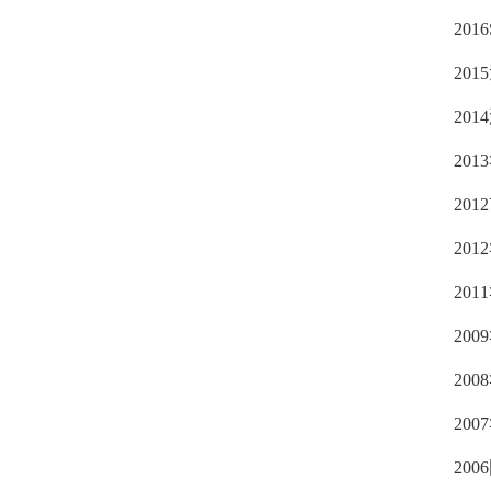
2016
20
20
20
20
20
20
20
20
20
20