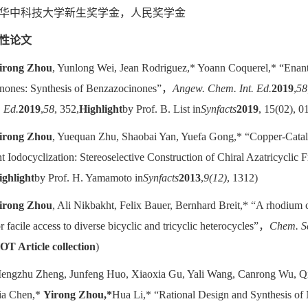
05华中科技大学新生奖学金，人民奖学金
性论文
irong Zhou
, Yunlong Wei, Jean Rodriguez,* Yoann Coquerel,* “Enant
nones: Synthesis of Benzazocinones”，
Angew. Chem. Int. Ed.
2019
,
58
. Ed.
2019
,
58
, 352,
Highlight
by Prof. B. List in
Synfacts
2019
, 15(02), 0
irong Zhou
, Yuequan Zhu, Shaobai Yan, Yuefa Gong,* “Copper-Cataly
 Iodocyclization: Stereoselective Construction of Chiral Azatricycli
ighlight
by Prof. H. Yamamoto in
Synfacts
2013
,
9(12)
, 1312)
irong Zhou
, Ali Nikbakht, Felix Bauer, Bernhard Breit,* “A rhodium
or facile access to diverse bicyclic and tricyclic heterocycles”，
Chem. Sc
OT Article collection
)
Mengzhu Zheng, Junfeng Huo, Xiaoxia Gu, Yali Wang, Canrong Wu, Q
ia Chen,*
Yirong Zhou,*
Hua Li,* “Rational Design and Synthesis o