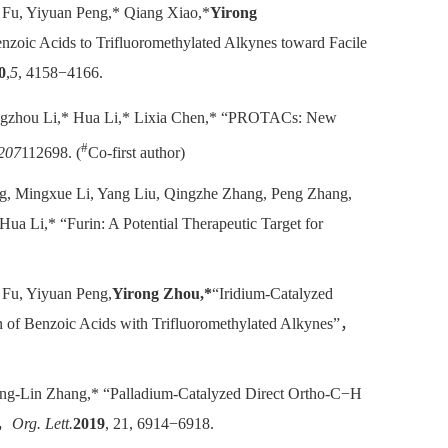
Fu, Yiyuan Peng,* Qiang Xiao,*
Yirong
nzoic Acids to Trifluoromethylated Alkynes toward Facile
0
,
5
, 4158−4166.
ngzhou Li,* Hua Li,* Lixia Chen,* “PROTACs: New
#
207
112698. (
Co-first author)
g, Mingxue Li, Yang Liu, Qingzhe Zhang, Peng Zhang,
ua Li,* “Furin: A Potential Therapeutic Target for
Fu, Yiyuan Peng,
Yirong Zhou,*
“Iridium-Catalyzed
on of Benzoic Acids with Trifluoromethylated Alkynes”，
ng-Lin Zhang,* “Palladium-Catalyzed Direct Ortho-C−H
”，
Org. Lett.
2019
, 21, 6914−6918.