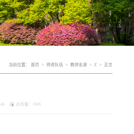
当前位置：
首页
>
师资队伍
>
教师名录
>
Z
> 正文
46
点击量：
1846