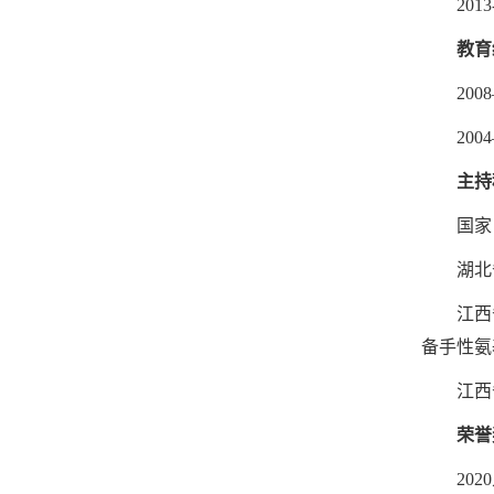
20
教育
20
20
主持
国家
湖北省
江西省
备手性氨基醇
江西
荣誉
20