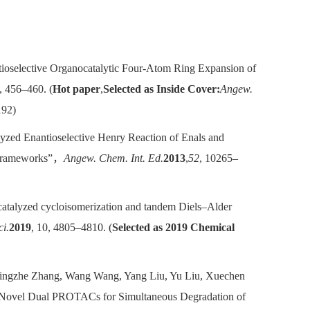
ioselective Organocatalytic Four-Atom Ring Expansion of
, 456–460. (
Hot paper
,
Selected as Inside Cover:
Angew.
192)
zed Enantioselective Henry Reaction of Enals and
c Frameworks”，
Angew. Chem. Int. Ed.
2013
,
52
, 10265–
 catalyzed cycloisomerization and tandem Diels–Alder
i.
2019
, 10, 4805–4810. (
Selected as 2019 Chemical
ingzhe Zhang, Wang Wang, Yang Liu, Yu Liu, Xuechen
f Novel Dual PROTACs for Simultaneous Degradation of