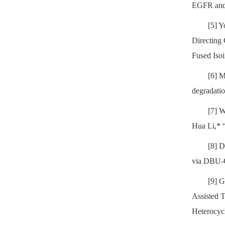
EGFR an
[5] Y
Directing
Fused Iso
[6] 
degradati
[7] 
Hua Li,* 
[8] 
via DBU-C
[9] 
Assisted 
Heterocy