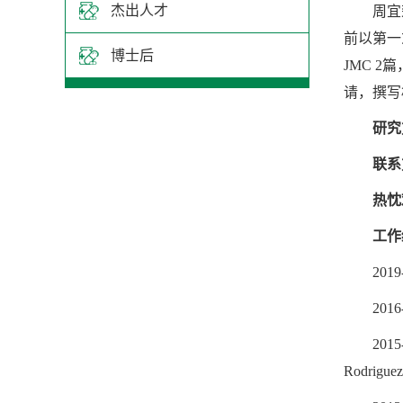
杰出人才
周宜
前以第一或
博士后
JMC 2
请，撰写
研究
联系
热忱
工作
20
201
201
Rodrigu