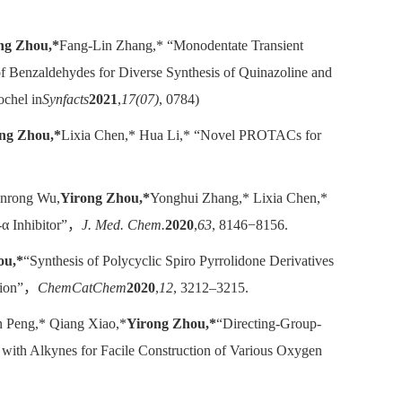
ng Zhou,*
Fang-Lin Zhang,* “Monodentate Transient
f Benzaldehydes for Diverse Synthesis of Quinazoline and
ochel in
Synfacts
2021
,
17(07)
, 0784)
ng Zhou,*
Lixia Chen,* Hua Li,* “Novel PROTACs for
anrong Wu,
Yirong Zhou,*
Yonghui Zhang,* Lixia Chen,*
-α Inhibitor”，
J. Med. Chem.
2020
,
63
, 8146−8156.
ou,*
“Synthesis of Polycyclic Spiro Pyrrolidone Derivatives
ction”，
ChemCatChem
2020
,
12
, 3212–3215.
 Peng,* Qiang Xiao,*
Yirong Zhou,*
“Directing-Group-
 with Alkynes for Facile Construction of Various Oxygen