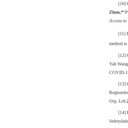
[10]
Zhou,*
“P
Access to
[11]
method to 
[12]
Yali Wang
COVID-1
[13]
Regiosele
Org. Lett.
[14]
Selenylat