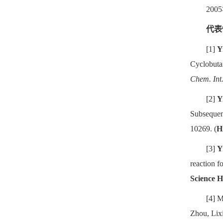
20
代表
[1]
Y
Cyclobuta
Chem. Int
[2]
Y
Subsequent
10269. (
H
[3]
Y
reaction f
Science H
[4] 
Zhou, Lix