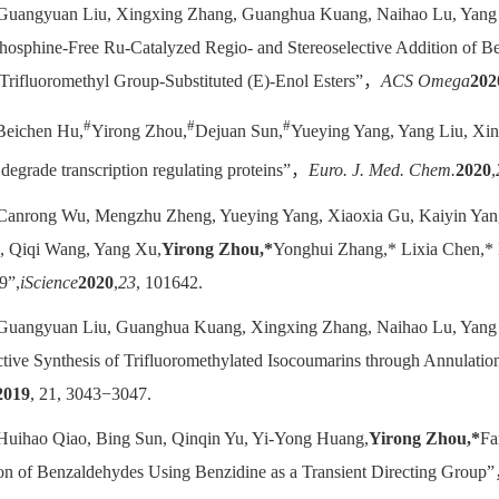
 Guangyuan Liu, Xingxing Zhang, Guanghua Kuang, Naihao Lu, Yang 
hosphine-Free Ru-Catalyzed Regio- and Stereoselective Addition of Be
 Trifluoromethyl Group-Substituted (E)‑Enol Esters”，
ACS Omega
202
#
#
#
 Beichen Hu,
Yirong Zhou,
Dejuan Sun,
Yueying Yang, Yang Liu, Xi
degrade transcription regulating proteins”，
Euro. J. Med. Chem.
2020
,
 Canrong Wu, Mengzhu Zheng, Yueying Yang, Xiaoxia Gu, Kaiyin Yan
, Qiqi Wang, Yang Xu,
Yirong Zhou,*
Yonghui Zhang,* Lixia Chen,* H
9”,
iScience
2020
,
23
, 101642.
 Guangyuan Liu, Guanghua Kuang, Xingxing Zhang, Naihao Lu, Yang 
ctive Synthesis of Trifluoromethylated Isocoumarins through Annulati
2019
, 21, 3043−3047.
 Huihao Qiao, Bing Sun, Qinqin Yu, Yi-Yong Huang,
Yirong Zhou,*
Fa
ion of Benzaldehydes Using Benzidine as a Transient Directing Group