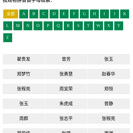
按姓名拼音首字母检索：
全部
A
B
C
D
E
F
G
H
I
J
K
L
M
N
O
P
Q
R
S
T
W
X
Y
Z
翟贵发
曾芳
张玉
郑梦竹
张勇慧
赵春华
张程亮
周宜荣
郑恒
张玉
朱虎成
曾静
周群
张志平
张程亮